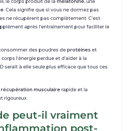
l, le corps produit de la
mélatonine
, une
re
. Cela signifie que si vous ne dormez pas
les ne récupèrent pas complètement. C’est
plément après l’entraînement pour faciliter le
e consommer des poudres de
protéines
et
 corps l’énergie perdue et d’aider à la
 serait à elle seule plus efficace que tous ces
 récupération musculaire
rapide et la
t rigoureux.
e peut-il vraiment
inflammation post-