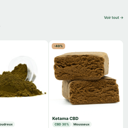
Voir tout →
e
-40%
Ketama CBD
oudreux
CBD 30%
Mousseux