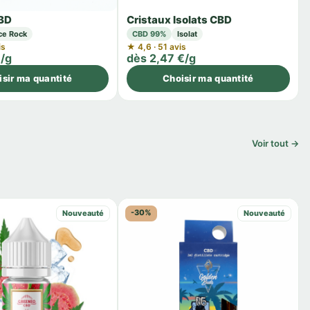
CBD
Cristaux Isolats CBD
ce Rock
CBD 99%
Isolat
is
★ 4,6 · 51 avis
€/g
dès 2,47 €/g
isir ma quantité
Choisir ma quantité
Voir tout →
-30%
Nouveauté
Nouveauté