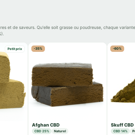
ures et de saveurs. Qu'elle soit grasse ou poudreuse, chaque variant
).
-35%
-60%
Petit prix
Afghan CBD
Skuff CBD
CBD 25%
Naturel
CBD 14%
P