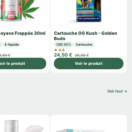
 Goyave Frappée 30ml
Cartouche OG Kush - Golden
Buds
g
E-liquide
CBD 60%
Cartouche
★ 4,6
24,50 €
9,90 €
35,00 €
oir le produit
Voir le produit
Voir tout →
s