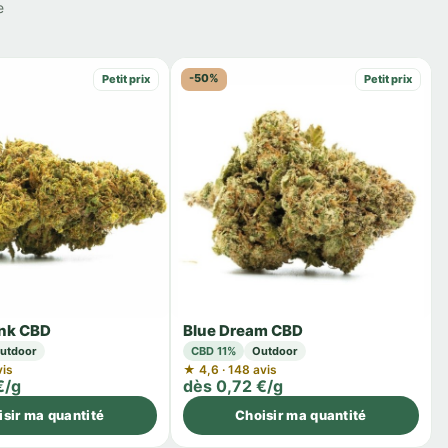
e
-50%
Petit prix
Petit prix
nk CBD
Blue Dream CBD
utdoor
CBD 11%
Outdoor
vis
★ 4,6 · 148 avis
€/g
dès 0,72 €/g
isir ma quantité
Choisir ma quantité