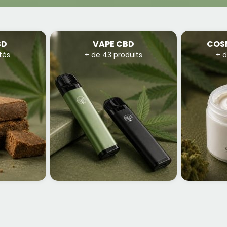
BD
VAPE CBD
COS
tés
+ de 43 produits
+ d