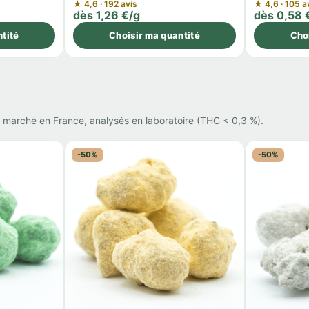
★ 4,6 · 192 avis
★ 4,6 · 105 a
dès 1,26 €/g
dès 0,58 
tité
Choisir ma quantité
Cho
marché en France, analysés en laboratoire (THC < 0,3 %).
-50%
-50%