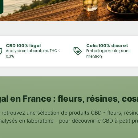
CBD 100% légal
Colis 100% discret
Analysé en laboratoire, THC <
Emballage neutre, sans
0,3%
mention
al en France : fleurs, résines, co
retrouvez une sélection de produits CBD - fleurs, résin
nalysés en laboratoire - pour découvrir le CBD à petit pri