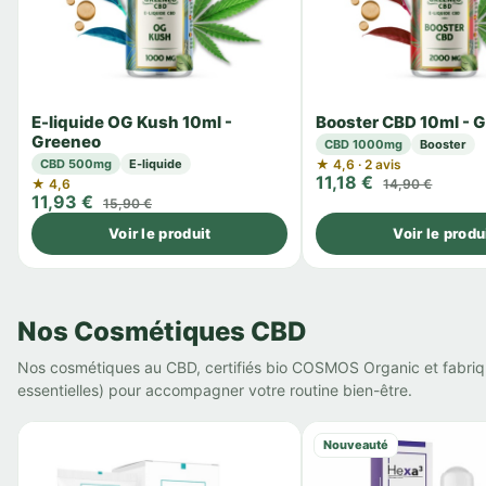
E-liquide OG Kush 10ml -
Booster CBD 10ml - 
Greeneo
CBD 1000mg
Booster
CBD 500mg
E-liquide
★ 4,6 · 2 avis
11,18 €
★ 4,6
14,90 €
11,93 €
15,90 €
Voir le produit
Voir le produ
Nos Cosmétiques CBD
Nos cosmétiques au CBD, certifiés bio COSMOS Organic et fabriqués 
essentielles) pour accompagner votre routine bien-être.
Nouveauté