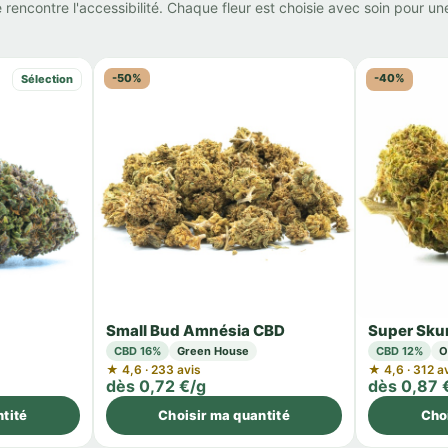
 rencontre l'accessibilité. Chaque fleur est choisie avec soin pour un
-50%
-40%
Sélection
Small Bud Amnésia CBD
Super Sku
CBD 16%
Green House
CBD 12%
O
★ 4,6 · 233 avis
★ 4,6 · 312 a
dès 0,72 €/g
dès 0,87 
tité
Choisir ma quantité
Cho