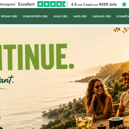
Excellent
4.6
8088 avis
 témoignent
sur 5 basé sur
RÉSINE CBD
CONCENTRÉS CBD
HUILE CBD
VAPE CBD
CAPSULE CBD
COSMÉTI