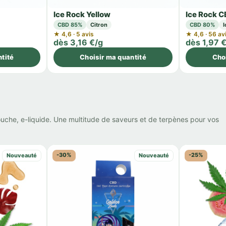
Ice Rock Yellow
Ice Rock 
CBD 85%
Citron
CBD 80%
I
★ 4,6 · 5 avis
★ 4,6 · 56 av
dès 3,16 €/g
dès 1,97 
tité
Choisir ma quantité
Cho
ouche, e-liquide. Une multitude de saveurs et de terpènes pour vos
-30%
-25%
Nouveauté
Nouveauté