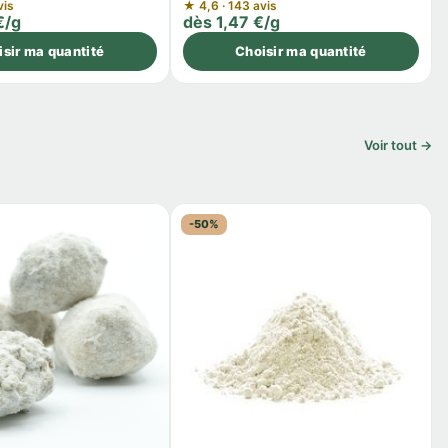
vis
★ 4,6 · 143 avis
€/g
dès 1,47 €/g
isir ma quantité
Choisir ma quantité
Voir tout →
-50%