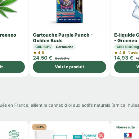
Greeneo
Cartouche Purple Punch -
E-liquide
Golden Buds
- Greeneo
CBD 60%
Cartouche
CBD 1000m
★ 4,6
★ 4,6 · 1 avis
24,50 €
14,93 €
35,00 €
1
it
Voir le produit
V
en France, allient le cannabidiol aux actifs naturels (arnica, huile
-30%
Nouveauté