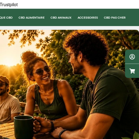
Trustpilot
QUE CBD
CBD ALIMENTAIRE
CBD ANIMAUX
ACCESSOIRES
CBD PAS CHER