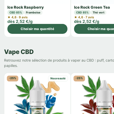
Ice Rock Raspberry
Ice Rock Green Tea
CBD 85%
Framboise
CBD 85%
Thé vert
★ 4,6 · 9 avis
★ 4,6 · 7 avis
dès 2,52 €/g
dès 2,52 €/g
Choisir ma quantité
Choisir ma quan
Vape CBD
Retrouvez notre sélection de produits à vaper au CBD : puff, cart
papilles.
-25%
-25%
Nouveauté