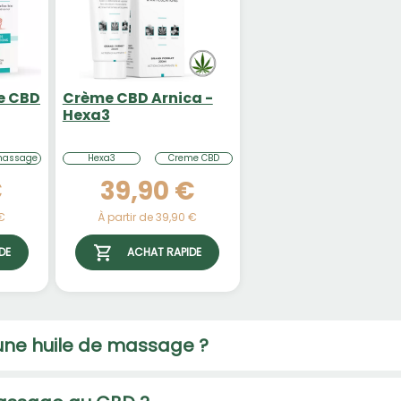
e CBD
Crème CBD Arnica -
Hexa3
massage
Hexa3
Creme CBD
€
39,90 €
 €
À partir de 39,90 €
DE
ACHAT RAPIDE
une huile de massage ?