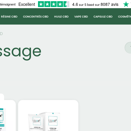
Excellent
4.6
8087 avis
 témoignent
sur 5 basé sur
RÉSINE CBD
CONCENTRÉS CBD
HUILE CBD
VAPE CBD
CAPSULE CBD
COSMÉTI
BD
ssage