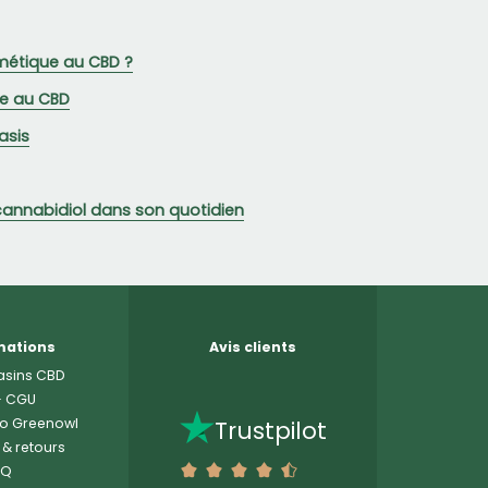
métique au CBD ?
ge au CBD
asis
 cannabidiol dans son quotidien
mations
Avis clients
sins CBD
-
CGU
o Greenowl
Trustpilot
 & retours
AQ