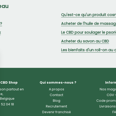
peau
Qu'est-ce qu'un produit cos
 ?
Acheter de l'huile de massa
x
Le CBD pour soulager le psori
Acheter du savon au CBD
Les bienfaits d'un roll-on au
 CBD Shop
Qui sommes-nous ?
Infor
ison partout en
A propos
Nos maga
e,
Contact
CGV
 Belgique
Blog
Code prom
 52 04 18
Recrutement
Livraisons
Devenir franchisé
F