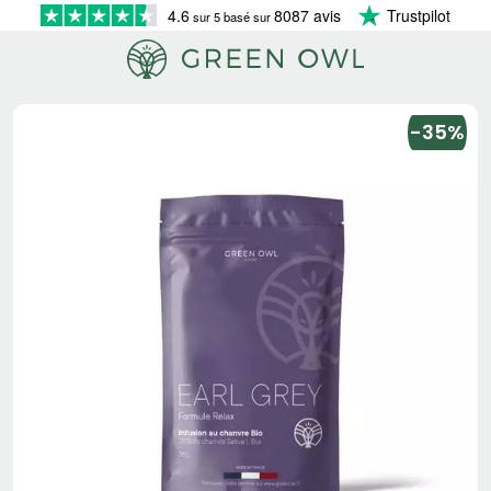
4.6
8087 avis
Trustpilot
sur 5 basé sur
-35%