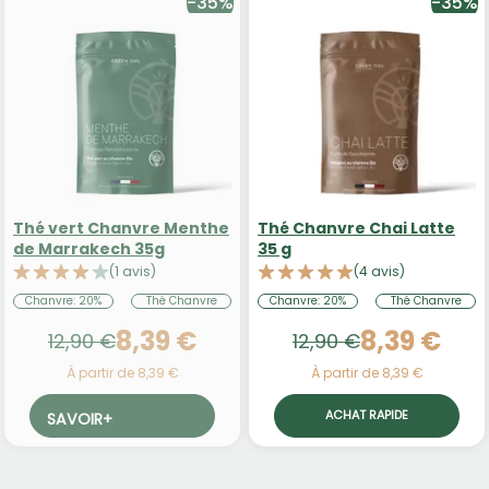
-35%
-35%
Thé vert Chanvre Menthe
Thé Chanvre Chai Latte
de Marrakech 35g
35 g
(1 avis)
(4 avis)
Chanvre: 20%
Thé Chanvre
Chanvre: 20%
Thé Chanvre
8,39 €
8,39 €
12,90 €
12,90 €
À partir de 8,39 €
À partir de 8,39 €
ACHAT RAPIDE
SAVOIR
+