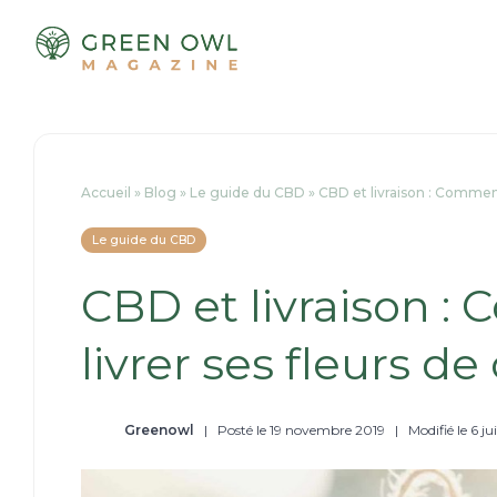
Passer
au
contenu
Accueil
»
Blog
»
Le guide du CBD
»
CBD et livraison : Comment 
Le guide du CBD
CBD et livraison :
livrer ses fleurs de
Greenowl
|
Posté le 19 novembre 2019
|
Modifié le 6 ju