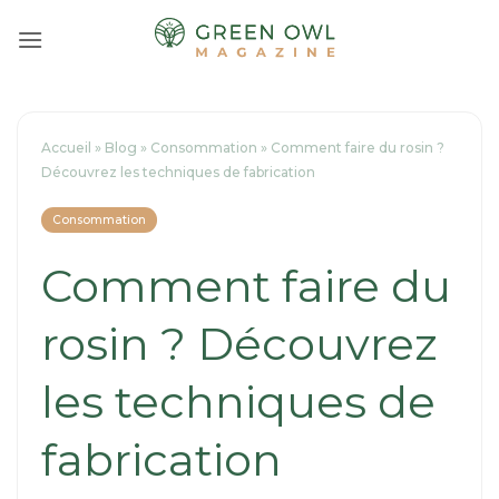
Passer
au
contenu
Accueil
»
Blog
»
Consommation
»
Comment faire du rosin ?
Découvrez les techniques de fabrication
Consommation
Comment faire du
rosin ? Découvrez
les techniques de
fabrication