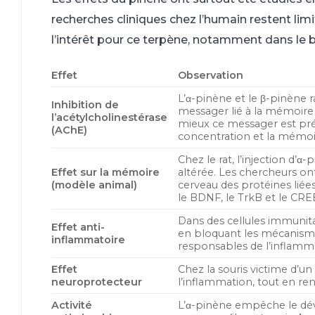
recherches cliniques chez l’humain restent lim
l’intérêt pour ce terpène, notamment dans le b
Effet
Observation
L’α-pinène et le β-pinène 
Inhibition de
messager lié à la mémoire et
l’acétylcholinestérase
mieux ce messager est prése
(AChE)
concentration et la mémoir
Chez le rat, l’injection d’
Effet sur la mémoire
altérée. Les chercheurs on
(modèle animal)
cerveau des protéines liée
le BDNF, le TrkB et le CREB
Dans des cellules immunitai
Effet anti-
en bloquant les mécanisme
inflammatoire
responsables de l’inflamma
Effet
Chez la souris victime d’un 
neuroprotecteur
l’inflammation, tout en re
Activité
L’α-pinène empêche le dév