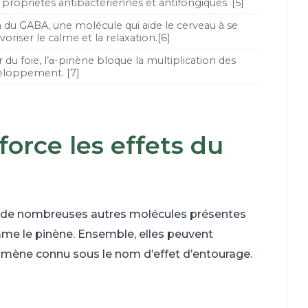
s
propriétés antibactériennes et antifongiques. [5]
n du GABA, une molécule qui aide le cerveau à se
voriser le calme et la relaxation.[6]
 du foie, l’α-pinène bloque la multiplication des
éveloppement. [7]
orce les effets du
avec de nombreuses autres molécules présentes
me le pinène. Ensemble, elles peuvent
omène connu sous le nom d’effet d’entourage.