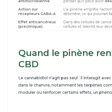
antimicrobienne
penser qu’il peut avoir
de
Action sur
L’α-pinène amplifie l’actio
récepteurs GABA-A
détendre, ce qui pourrait fa
Effet anticancéreux
Dans des cellules de cancer
(préclinique)
cellules et ralentit leur d
Quand le pinène renf
CBD
Le cannabidiol n’agit pas seul : il interagit 
dans le chanvre, notamment les terpènes com
moduler ou renforcer certains effets, un phén