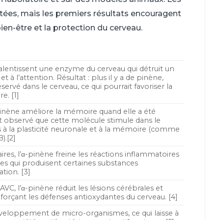
itées, mais les premiers résultats encouragent
ien-être et la protection du cerveau.
ralentissent une enzyme du cerveau qui détruit un
 à l’attention. Résultat : plus il y a de pinène,
rvé dans le cerveau, ce qui pourrait favoriser la
e. [1]
α-pinène améliore la mémoire quand elle a été
t observé que cette molécule stimule dans le
s à la plasticité neuronale et à la mémoire (comme
).[2]
res, l’α-pinène freine les réactions inflammatoires
s qui produisent certaines substances
tion. [3]
AVC, l’α-pinène réduit les lésions cérébrales et
nforçant les défenses antioxydantes du cerveau. [4]
eloppement de micro-organismes, ce qui laisse à