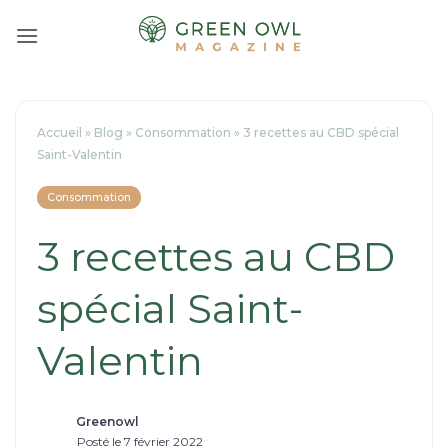
Passer
au
contenu
Accueil
»
Blog
»
Consommation
»
3 recettes au CBD spécial
Saint-Valentin
Consommation
3 recettes au CBD
spécial Saint-
Valentin
Greenowl
Posté le 7 février 2022