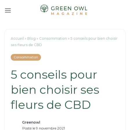
Passer
au
contenu
Accueil
»
Blog
»
Consommation
»
5 conseils pour bien choisir
ses fleurs de CBD
Consommation
5 conseils pour
bien choisir ses
fleurs de CBD
Greenowl
Posté le 9 novembre 2021