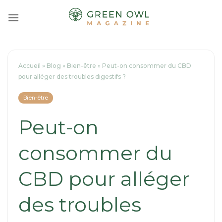
Passer
au
contenu
Accueil
»
Blog
»
Bien-être
»
Peut-on consommer du CBD
pour alléger des troubles digestifs ?
Bien-être
Peut-on
consommer du
CBD pour alléger
des troubles