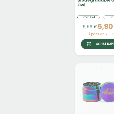
Biodegradable 
Owl
Green Owl
Gri
5,90
6,56 €
À partir de 5,90 
ACHAT RAPI