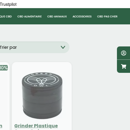
Trustpilot
QUE CBD
CBD ALIMENTAIRE
CBD ANIMAUX
ACCESSOIRES
CBD PAS CHER
10%
n
Grinder Plastique