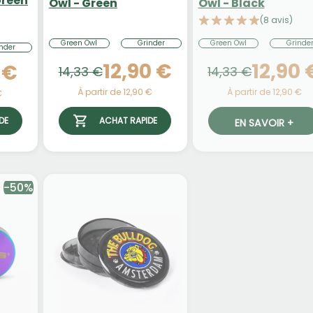
Green
Owl - Green
Owl - Black
(8 avis)
Green Owl
Grinder
Green Owl
Grinde
nder
12,90 €
12,90 
 €
14,33 €
14,33 €
À partir de 12,90 €
À partir de 12,90 €
€
ACHAT RAPIDE
DE
EN SAVOIR +
-50%