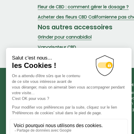
Fleur de CBD : comment gérer le dosage ?
Acheter des fleurs CBD Californienne pas ch
Nos autres accessoires
Grinder pour cannabidiol
Vaporisateur CBD
Green Owl
Livra
Franc
et en
05 33