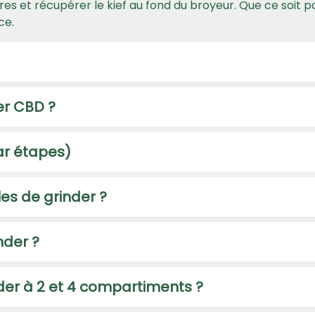
res et récupérer le kief au fond du broyeur. Que ce soit 
ce.
er CBD ?
ar étapes)
les de grinder ?
nder ?
nder à 2 et 4 compartiments ?