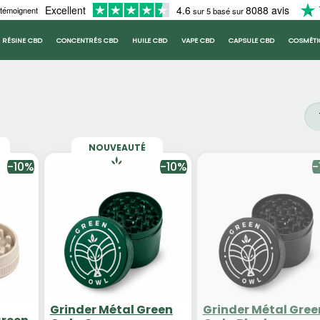
Excellent
4.6
8088 avis
 témoignent
sur 5 basé sur
RÉSINE CBD
CONCENTRÉS CBD
HUILE CBD
VAPE CBD
CAPSULE CBD
COSMÉTI
NOUVEAUTÉ
-10%
-10%
-
Grinder Métal Green
Grinder Métal Gree