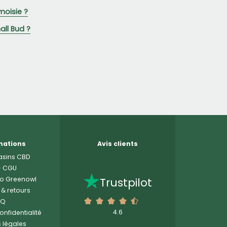
moisie ?
ll Bud ?
mations
Avis clients
sins CBD
-
CGU
o Greenowl
Trustpilot
 & retours
AQ
4.6
onfidentialité
 légales