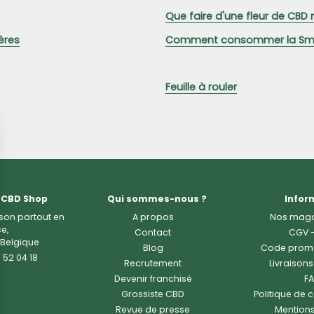
Que faire d'une fleur de CBD 
ères
Comment consommer la Sma
Feuille à rouler
 CBD Shop
Qui sommes-nous ?
Infor
ison partout en
A propos
Nos maga
e,
Contact
CGV
 Belgique
Blog
Code prom
 52 04 18
Recrutement
Livraisons
Devenir franchisé
F
Grossiste CBD
Politique de c
Revue de presse
Mentions