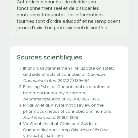
Cet article a pour but de clarifier son
fonctionnement réel et de dissiper les
confusions fréquentes. Les informations
fournies sont d'ordre éducatif et ne remplacent
jamais l'avis d'un professionnel de santé. »
Sources scientifiques
Iffland K, Grotenhermen F. An update on safety
and side effects of cannabidiol.
Cannabis
Cannabinoid Res.
2017;2(1):139–154.
Blessing EM et al. Cannabidiol as a potential
treatment for anxiety disorders.
Neurotherapeutics.
2015;12(4):825–836.
Millar SA et al. A systematic review on the
pharmacokinetics of cannabidiol in humans.
Front Pharmacol.
2018;9:1365.
VanDolah HJ et al. Clinicians' Guide to
Cannabidiol and Hemp Oils.
Mayo Clin Proc.
2019;94(9):1840–1851.