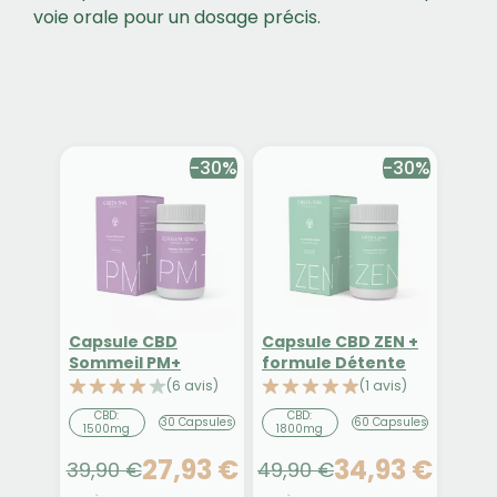
voie orale pour un dosage précis.
-30%
-30%
Capsule CBD
Capsule CBD ZEN +
Sommeil PM+
formule Détente
(6 avis)
(1 avis)
CBD:
CBD:
30 Capsules
60 Capsules
1500mg
1800mg
27,93 €
34,93 €
39,90 €
49,90 €