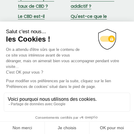
taux de CBD ?
addictif ?
Le CBD est-il
Qu'est-ce que le
détectable avec un
CBDA ou acide
test salivaire ?
cannabidiolique ?
CBD vs THC : quelles
Trouble du sommeil :
sont les différences
comment le CBD
?
peut-il aider à
dormir ?
Comment le CBD
Qu'est-ce que le
peut aider à gérer la
Tétrahydrocannabivarine
douleur ?
(THCV) ?
Qu'est-ce que le
Qu'est-ce que le
Cannabinol (CBN) ?
Cannabigérol (CBG)
?
Qu'est-ce que le
Qu'est-ce que le
Menu
Compte
Panier
Accueil