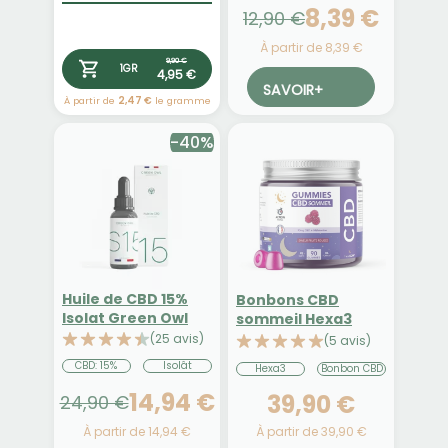
8,39 €
12,90 €
À partir de 8,39 €
9,90 €
1GR
4,95 €
SAVOIR
+
À partir de
2,47 €
le gramme
-40%
Huile de CBD 15%
Bonbons CBD
Isolat Green Owl
sommeil Hexa3
(25 avis)
(5 avis)
CBD: 15%
Isolât
Hexa3
Bonbon CBD
14,94 €
39,90 €
24,90 €
À partir de 39,90 €
À partir de 14,94 €