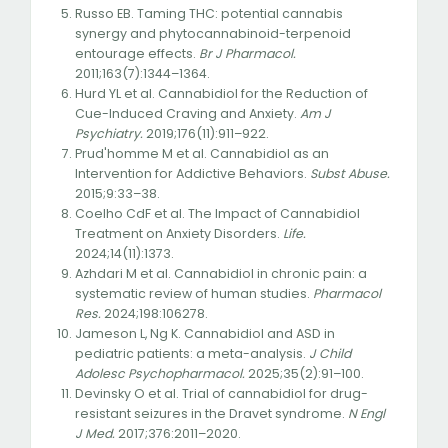
Russo EB. Taming THC: potential cannabis
synergy and phytocannabinoid-terpenoid
entourage effects.
Br J Pharmacol.
2011;163(7):1344–1364.
Hurd YL et al. Cannabidiol for the Reduction of
Cue-Induced Craving and Anxiety.
Am J
Psychiatry.
2019;176(11):911–922.
Prud'homme M et al. Cannabidiol as an
Intervention for Addictive Behaviors.
Subst Abuse.
2015;9:33–38.
Coelho CdF et al. The Impact of Cannabidiol
Treatment on Anxiety Disorders.
Life.
2024;14(11):1373.
Azhdari M et al. Cannabidiol in chronic pain: a
systematic review of human studies.
Pharmacol
Res.
2024;198:106278.
Jameson L, Ng K. Cannabidiol and ASD in
pediatric patients: a meta-analysis.
J Child
Adolesc Psychopharmacol.
2025;35(2):91–100.
Devinsky O et al. Trial of cannabidiol for drug-
resistant seizures in the Dravet syndrome.
N Engl
J Med.
2017;376:2011–2020.