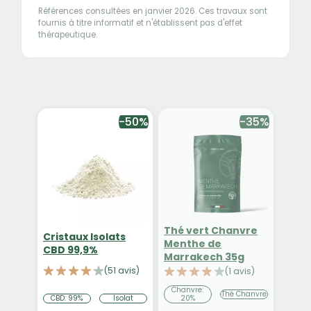
Références consultées en janvier 2026. Ces travaux sont
fournis à titre informatif et n'établissent pas d'effet
thérapeutique.
-50%
-35%
Thé vert Chanvre
Cristaux Isolats
Menthe de
CBD 99,9%
Marrakech 35g
(51 avis)
(1 avis)
Chanvre:
Thé Chanvre
20%
CBD: 99%
Isolat