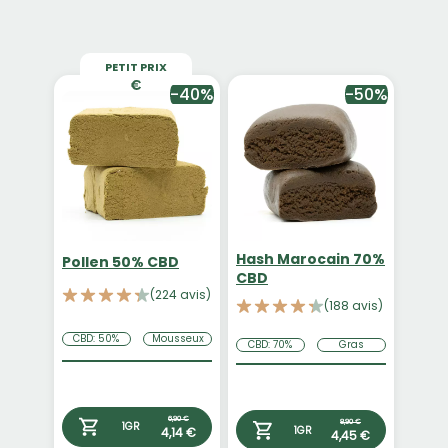
PETIT PRIX
-40%
-50%
Hash Marocain 70%
Pollen 50% CBD
CBD
(224 avis)
(188 avis)
CBD: 50%
Mousseux
CBD: 70%
Gras
6,90 €
8,90 €
1GR
4,14 €
1GR
4,45 €