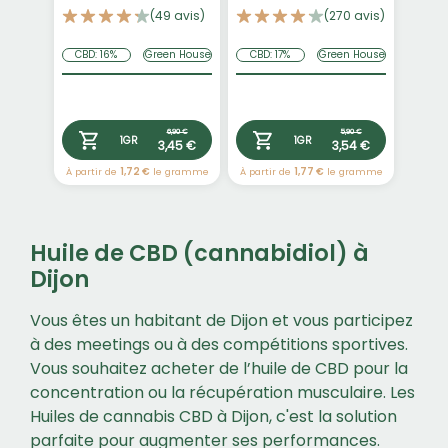
(49 avis)
(270 avis)
CBD: 16%
Green House
CBD: 17%
Green House
6,90 €
5,90 €
1GR
1GR
3,45 €
3,54 €
À partir de
1,72 €
le gramme
À partir de
1,77 €
le gramme
Huile de CBD (cannabidiol) à
Dijon
Vous êtes un habitant de Dijon et vous participez
à des meetings ou à des compétitions sportives.
Vous souhaitez acheter de l’huile de CBD pour la
concentration ou la récupération musculaire. Les
Huiles de cannabis CBD à Dijon, c'est la solution
parfaite pour augmenter ses performances.