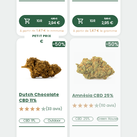
4,90 €
5,90 €
1GR
1GR
2,94 €
2,95 €
À partir de
1,47 €
le gramme
À partir de
1,47 €
le gramme
PETIT PRIX
-50%
-50%
Dutch Chocolate
Amnésia CBD 25%
CBD 11%
(110 avis)
(33 avis)
CBD: 25%
Green House
CBD: 11%
Outdoor