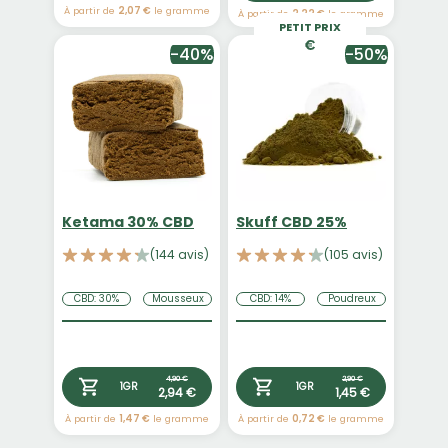
À partir de
2,07 €
le gramme
À partir de
2,22 €
le gramme
PETIT PRIX
-40%
-50%
Ketama 30% CBD
Skuff CBD 25%
(144 avis)
(105 avis)
CBD: 30%
Mousseux
CBD: 14%
Poudreux
4,90 €
2,90 €
1GR
1GR
2,94 €
1,45 €
À partir de
1,47 €
le gramme
À partir de
0,72 €
le gramme