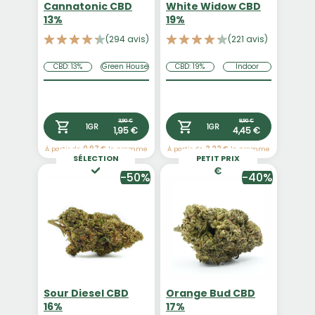
Cannatonic CBD
White Widow CBD
13%
19%
(294 avis)
(221 avis)
CBD: 13%
Green House
CBD: 19%
Indoor
3,90 €
8,90 €
1GR
1GR
1,95 €
4,45 €
À partir de
0,97 €
le gramme
À partir de
2,22 €
le gramme
SÉLECTION
PETIT PRIX
-50%
-40%
Sour Diesel CBD
Orange Bud CBD
16%
17%