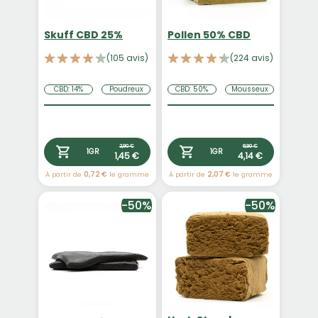
Skuff CBD 25%
Pollen 50% CBD
(105 avis)
(224 avis)
CBD: 14%
Poudreux
CBD: 50%
Mousseux
2,90 €
6,90 €
1GR
1GR
1,45 €
4,14 €
À partir de
0,72 €
le gramme
À partir de
2,07 €
le gramme
-50%
-50%