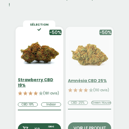
!
SÉLECTION
-50%
-50%
Strawberry CBD
Amnésia CBD 25%
19%
(110 avis)
(181 avis)
CBD: 25%
Green House
CBD: 19%
Indoor
VOIR LE PRODUIT
7,90 €