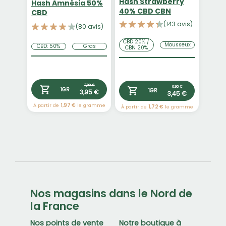
Hash Strawberry
Hash Amnésia 50%
40% CBD CBN
CBD
(143 avis)
(80 avis)
CBD 20% /
Mousseux
CBD: 50%
Gras
CBN 20%
7,90 €
6,90 €
1GR
1GR
3,95 €
3,45 €
À partir de
1,97 €
le gramme
À partir de
1,72 €
le gramme
Nos magasins dans le Nord de
la France
Nos points de vente
Notre boutique à