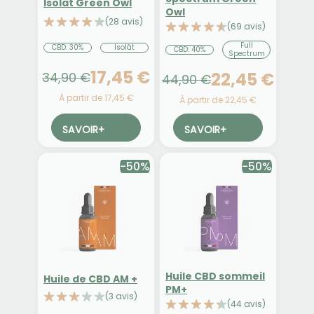
Isolat Green Owl
Owl
(28 avis)
(69 avis)
Full
CBD: 30%
Isolât
CBD: 40%
Spectrum
17,45 €
22,45 €
34,90 €
44,90 €
À partir de 17,45 €
À partir de 22,45 €
SAVOIR
+
SAVOIR
+
-50%
-50%
Huile CBD sommeil
Huile de CBD AM +
PM+
(3 avis)
(44 avis)