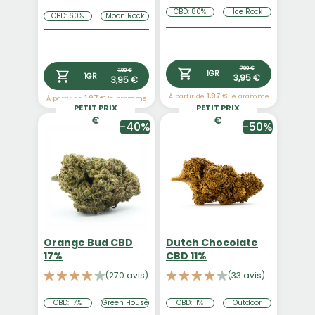
CBD: 80%
Ice Rock
CBD: 60%
Moon Rock
7,90 €
7,90 €
1GR
3,95 €
1GR
3,95 €
À partir de
1,97 €
le gramme
À partir de
1,97 €
le gramme
PETIT PRIX
PETIT PRIX
-40%
-50%
Orange Bud CBD
Dutch Chocolate
17%
CBD 11%
(270 avis)
(33 avis)
CBD: 17%
Green House
CBD: 11%
Outdoor