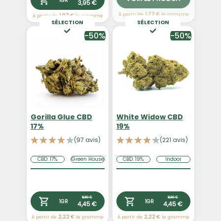
1GR
3,95 €
À partir de
1,72 €
le gramme
À partir de
1,97 €
le gramme
SÉLECTION
SÉLECTION
-50%
-50%
Gorilla Glue CBD
White Widow CBD
17%
19%
(97 avis)
(221 avis)
CBD: 17%
Green House
CBD: 19%
Indoor
8,90 €
8,90 €
1GR
1GR
4,45 €
4,45 €
À partir de
2,22 €
le gramme
À partir de
2,22 €
le gramme