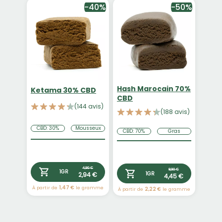
-40%
-50%
Hash Marocain 70%
Ketama 30% CBD
CBD
(144 avis)
(188 avis)
CBD: 30%
Mousseux
CBD: 70%
Gras
4,90 €
8,90 €
1GR
2,94 €
1GR
4,45 €
À partir de
1,47 €
le gramme
À partir de
2,22 €
le gramme