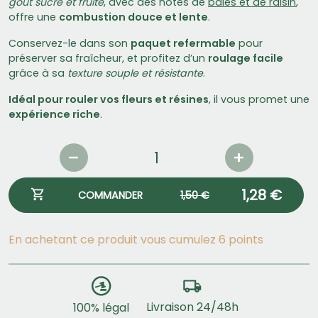
goût sucré et fruité
, avec des notes de
baies et de raisin
,
offre une
combustion douce et lente
.
Conservez-le dans son
paquet refermable
pour
préserver sa fraîcheur, et profitez d’un
roulage facile
grâce à sa
texture souple et résistante
.
Idéal pour rouler vos fleurs et résines
, il vous promet une
expérience riche
.
1,28 €
COMMANDER
1,50 €
En achetant ce produit vous cumulez 6 points
Livraison 24/48h
100% légal