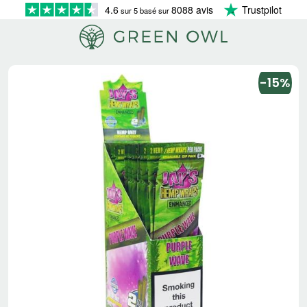
4.6
8088 avis
Trustpilot
sur 5 basé sur
-15%