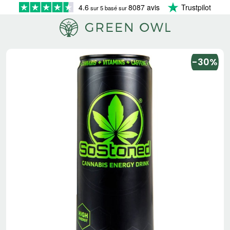
4.6
8087 avis
Trustpilot
sur 5 basé sur
-30%