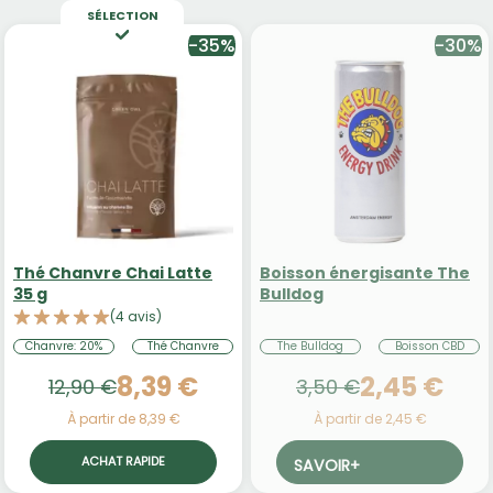
SÉLECTION
-35%
-30%
Thé Chanvre Chai Latte
Boisson énergisante The
35 g
Bulldog
(4 avis)
Chanvre: 20%
Thé Chanvre
The Bulldog
Boisson CBD
8,39 €
2,45 €
12,90 €
3,50 €
À partir de 8,39 €
À partir de 2,45 €
ACHAT RAPIDE
SAVOIR
+