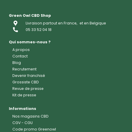
Green Owl CBD Shop
Livraison partout en France,
et en Belgique
05 33 52 04 18
Qui sommes-nous ?
A propos
Contact
Blog
Recrutement
Devenir franchisé
Grossiste CBD
Revue de presse
Kit de presse
Informations
Nos magasins CBD
CGV
-
CGU
Code promo Greenowl