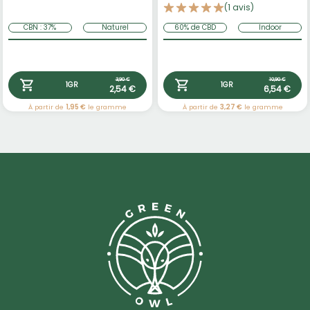
(1 avis)
CBN : 37%
Naturel
60% de CBD
Indoor
3,90 €
10,90 €
1GR
1GR
2,54 €
6,54 €
À partir de
1,95 €
le gramme
À partir de
3,27 €
le gramme