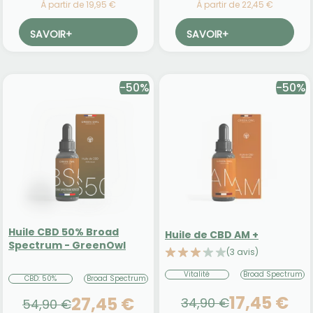
À partir de 19,95 €
À partir de 22,45 €
SAVOIR
+
SAVOIR
+
-50%
-50%
Huile CBD 50% Broad
Huile de CBD AM +
Spectrum - GreenOwl
(3 avis)
Vitalité
Broad Spectrum
CBD: 50%
Broad Spectrum
17,45 €
27,45 €
34,90 €
54,90 €