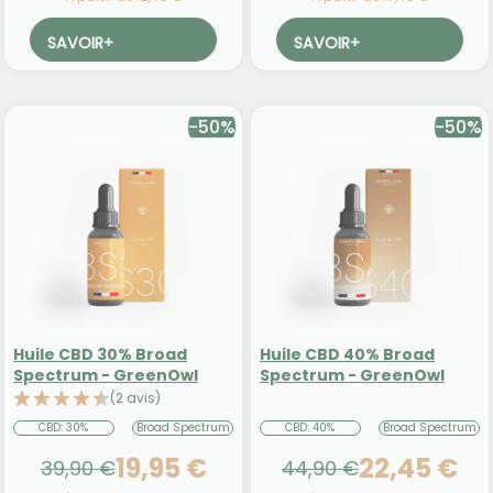
SAVOIR
+
SAVOIR
+
-50%
-50%
Huile CBD 30% Broad
Huile CBD 40% Broad
Spectrum - GreenOwl
Spectrum - GreenOwl
(2 avis)
CBD: 30%
Broad Spectrum
CBD: 40%
Broad Spectrum
19,95 €
22,45 €
39,90 €
44,90 €