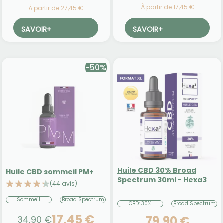
À partir de 17,45 €
À partir de 27,45 €
SAVOIR
+
SAVOIR
+
-50%
Huile CBD 30% Broad
Huile CBD sommeil PM+
Spectrum 30ml - Hexa3
(44 avis)
Sommeil
Broad Spectrum
CBD: 30%
Broad Spectrum
17,45 €
79,90 €
34,90 €