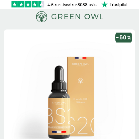
4.6
8088 avis
Trustpilot
sur 5 basé sur
-50%