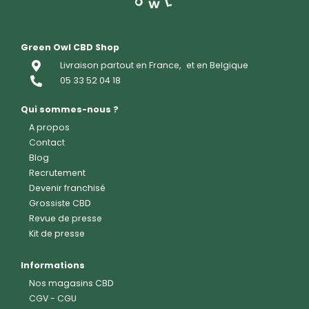
Green Owl CBD Shop
Livraison partout en France,
et en Belgique
05 33 52 04 18
Qui sommes-nous ?
A propos
Contact
Blog
Recrutement
Devenir franchisé
Grossiste CBD
Revue de presse
Kit de presse
Informations
Nos magasins CBD
CGV
-
CGU