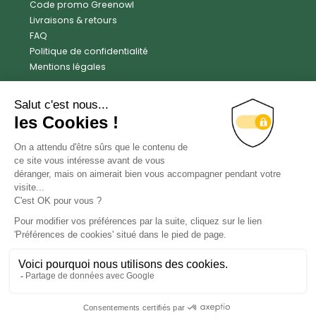
Code promo Greenowl
Livraisons & retours
FAQ
Politique de confidentialité
Mentions légales
Avis clients
Trustpilot
4.6
Facebook
Instagram
X
LinkedIn
YouTube
Contact
© Green Owl - 2018 - 2026 - Tous droits réservés