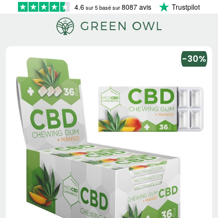
4.6
8087 avis
Trustpilot
sur 5 basé sur
-30%