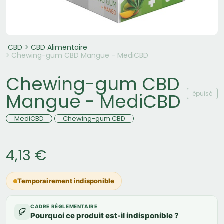
CBD
CBD Alimentaire
Chewing-gum CBD Mangue - MediCBD
Chewing-gum CBD
épuisé
Mangue - MediCBD
MediCBD
Chewing-gum CBD
4,13 €
Temporairement indisponible
CADRE RÉGLEMENTAIRE
Pourquoi ce produit est-il indisponible ?