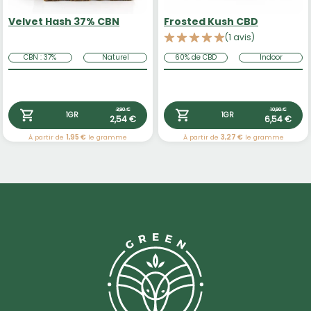
Velvet Hash 37% CBN
Frosted Kush CBD
(1 avis)
CBN : 37%
Naturel
60% de CBD
Indoor
3,90 €
10,90 €
1GR
1GR
2,54 €
6,54 €
À partir de
1,95 €
le gramme
À partir de
3,27 €
le gramme