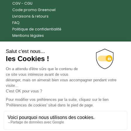
CGV
-
CGU
Code promo Greenowl
Livraisons & retours
FAQ
Politique de confidentialité
Mentions légales
Avis clients
Trustpilot
4.6
Facebook
Instagram
X
LinkedIn
YouTube
Contact
© Green Owl - 2018 - 2026 - Tous droits réservés