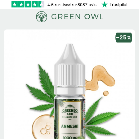
4.6
8087 avis
Trustpilot
sur 5 basé sur
-25%