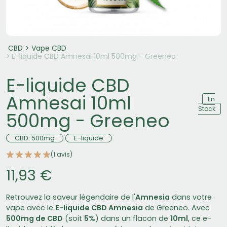
CBD
Vape CBD
E-liquide CBD Amnesai 10ml 500mg - Greeneo
E-liquide CBD
Amnesai 10ml
En
Stock
500mg - Greeneo
CBD: 500mg
E-liquide
(1 avis)
11,93 €
Retrouvez la saveur légendaire de l'
Amnesia
dans votre
vape avec le
E-liquide CBD Amnesia
de Greeneo. Avec
500mg de CBD
(soit
5%
) dans un flacon de
10ml
, ce e-