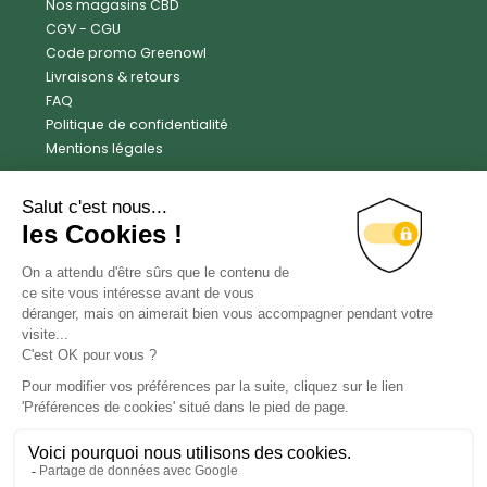
Nos magasins CBD
CGV
-
CGU
Code promo Greenowl
Livraisons & retours
FAQ
Politique de confidentialité
Mentions légales
Avis clients
Trustpilot
4.6
Facebook
Instagram
X
LinkedIn
YouTube
Contact