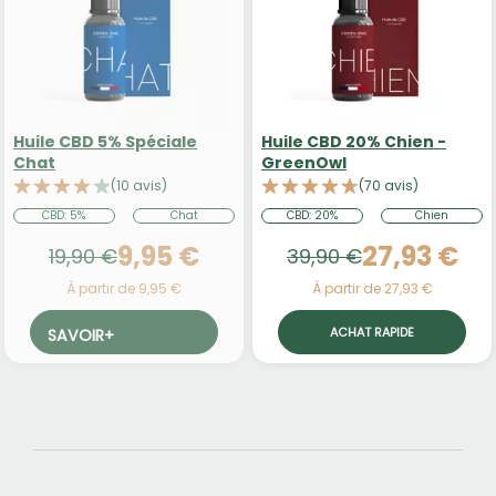
Huile CBD 5% Spéciale
Huile CBD 20% Chien -
Chat
GreenOwl
(10 avis)
(70 avis)
CBD: 5%
Chat
CBD: 20%
Chien
9,95 €
27,93 €
19,90 €
39,90 €
À partir de 9,95 €
À partir de 27,93 €
ACHAT RAPIDE
SAVOIR
+