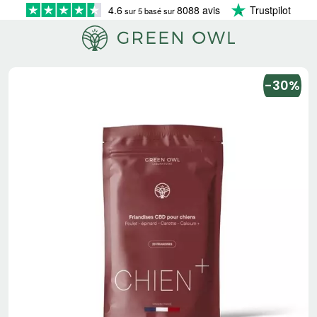
4.6
8088 avis
Trustpilot
sur 5 basé sur
-30%