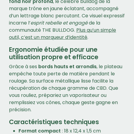
fond noir profond
, le célèbre bulldog de la
marque trône en jaune éclatant, accompagné
d’un lettrage blanc percutant. Ce visuel expressif
incarne l’
esprit rebelle et engagé
de la
communauté THE BULLDOG.
Plus qu’un simple
outil, c’est un marqueur d’identité
.
Ergonomie étudiée pour une
utilisation propre et efficace
Grâce à ses
bords hauts et arrondis
, le plateau
empêche toute perte de matière pendant le
roulage. Sa surface métallique lisse facilite la
récupération de chaque gramme de CBD. Que
vous rouliez, prépariez un vaporisateur ou
remplissiez vos cônes, chaque geste gagne en
précision.
Caractéristiques techniques
Format compact
: 18 x 12,4 x 1,5 cm