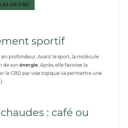
ILES DE CBD
ement sportif
it en profondeur.
Avant le sport, la molécule
on de son
énergie
. Après, elle favorise la
liser le CBD par voie topique va permettre une
).
 chaudes : café ou