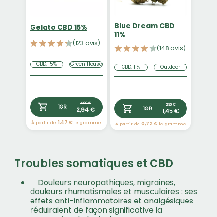
Blue Dream CBD
Gelato CBD 15%
11%
(123 avis)
(148 avis)
CBD: 15%
Green House
CBD: 11%
Outdoor
4,90 €
2,90 €
1GR
2,94 €
1GR
1,45 €
À partir de
1,47 €
le gramme
À partir de
0,72 €
le gramme
Troubles somatiques et CBD
Douleurs neuropathiques, migraines,
douleurs rhumatismales et musculaires : ses
effets anti-inflammatoires et analgésiques
réduiraient de façon significative la