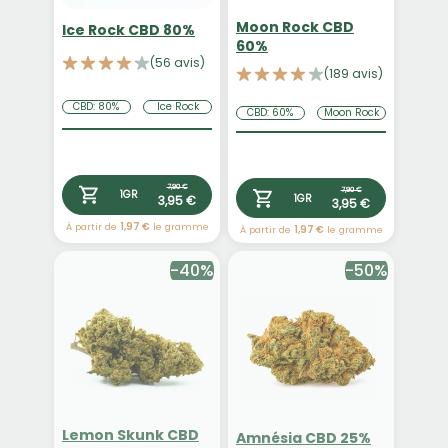
Moon Rock CBD
Ice Rock CBD 80%
60%
(56 avis)
(189 avis)
CBD: 80%
Ice Rock
CBD: 60%
Moon Rock
7,90 €
7,90 €
1GR
3,95 €
1GR
3,95 €
À partir de
1,97 €
le gramme
À partir de
1,97 €
le gramme
-40%
-50%
Lemon Skunk CBD
Amnésia CBD 25%