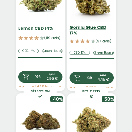
Gorilla Glue CBD
Lemon CBD 14%
17%
(119 avis)
(97 avis)
CBD: 14%
Green House
CBD: 17%
Green House
5,90 €
8,90 €
1GR
2,95 €
1GR
4,45 €
À partir de
1,47 €
le gramme
À partir de
2,22 €
le gramme
SÉLECTION
PETIT PRIX
-40%
-50%