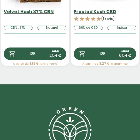
Velvet Hash 37% CBN
Frosted Kush CBD
(1 avis)
CBN : 37%
Naturel
60% de CBD
Indoor
3,90 €
10,90 €
1GR
1GR
2,54 €
6,54 €
À partir de
1,95 €
le gramme
À partir de
3,27 €
le gramme