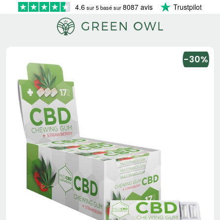
4.6
8087 avis
Trustpilot
sur 5 basé sur
-30%