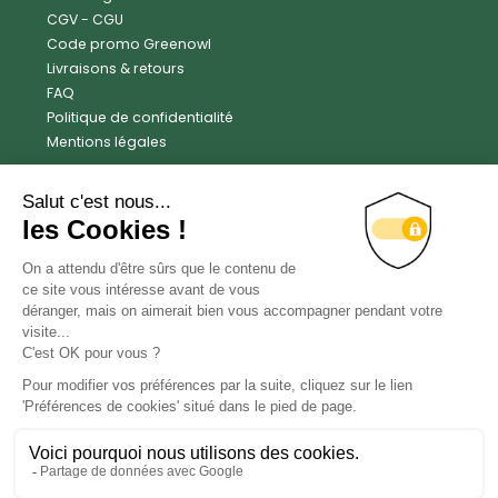
CGV
-
CGU
Code promo Greenowl
Livraisons & retours
FAQ
Politique de confidentialité
Mentions légales
Avis clients
Trustpilot
4.6
Facebook
Instagram
X
LinkedIn
YouTube
Contact