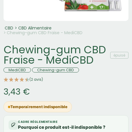
CBD
CBD Alimentaire
Chewing-gum CBD Fraise - MediCBD
Chewing-gum CBD
épuisé
Fraise - MediCBD
MediCBD
Chewing-gum CBD
(2 avis)
3,43 €
Temporairement indisponible
CADRE RÉGLEMENTAIRE
Pourquoi ce produit est-il indisponible ?