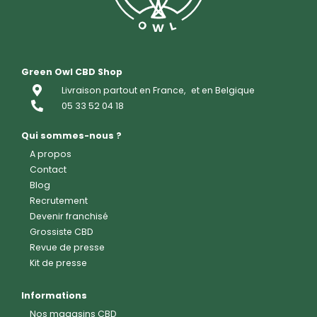
Green Owl CBD Shop
Livraison partout en France,
et en Belgique
05 33 52 04 18
Qui sommes-nous ?
A propos
Contact
Blog
Recrutement
Devenir franchisé
Grossiste CBD
Revue de presse
Kit de presse
Informations
Nos magasins CBD