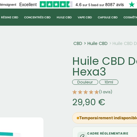
Excellent
4.6
8087 avis
 témoignent
sur 5 basé sur
RÉSINE CBD
CONCENTRÉS CBD
HUILE CBD
VAPE CBD
CAPSULE CBD
COSMÉTI
CBD
Huile CBD
Huile CBD D
Huile CBD D
Hexa3
Douleur
10ml
(1 avis)
29,90 €
Temporairement indisponibl
CADRE RÉGLEMENTAIRE