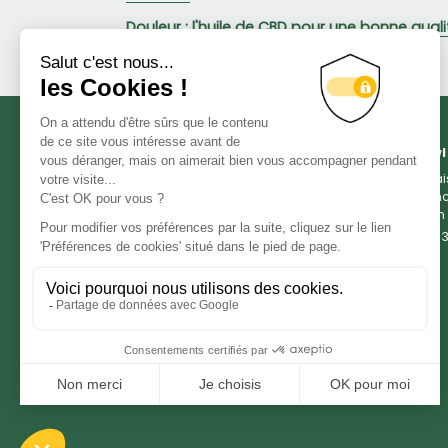
Douleur : l'huile de CBD pour une bonne quali
Green Owl
Livra
Franc
et en
05 33