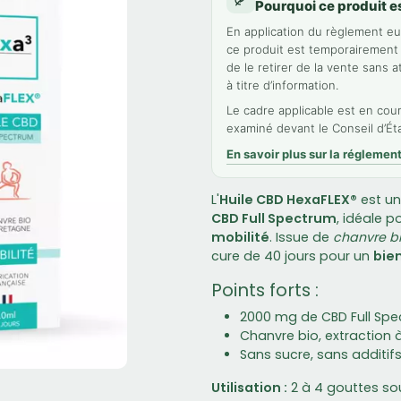
Pourquoi ce produit es
En application du règlement e
ce produit est temporairement 
de le retirer de la vente sans 
à titre d’information.
Le cadre applicable est en cour
examiné devant le Conseil d’Éta
En savoir plus sur la réglemen
L'
Huile CBD HexaFLEX®
est un
CBD Full Spectrum
, idéale p
mobilité
. Issue de
chanvre b
cure de 40 jours pour un
bie
Points forts :
2000 mg de CBD Full Spec
Chanvre bio, extraction 
Sans sucre, sans additifs
Utilisation :
2 à 4 gouttes sous