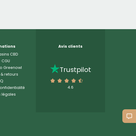
mations
Avis clients
sins CBD
-
CGU
o Greenowl
Trustpilot
 & retours
AQ
4.6
onfidentialité
 légales
ct