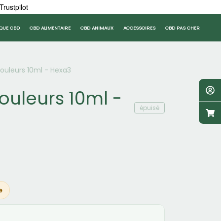
Trustpilot
QUE CBD
CBD ALIMENTAIRE
CBD ANIMAUX
ACCESSOIRES
CBD PAS CHER
ouleurs 10ml - Hexa3
ouleurs 10ml -
épuisé
e