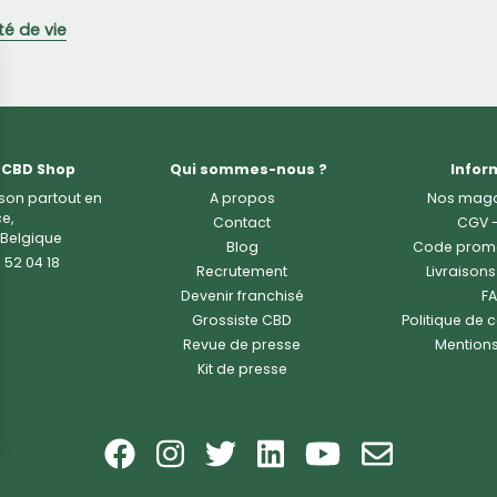
té de vie
 CBD Shop
Qui sommes-nous ?
Infor
ison partout en
A propos
Nos maga
e,
Contact
CGV
 Belgique
Blog
Code prom
 52 04 18
Recrutement
Livraisons
Devenir franchisé
F
Grossiste CBD
Politique de c
Revue de presse
Mentions
Kit de presse
Facebook
Instagram
X
LinkedIn
YouTube
Conta