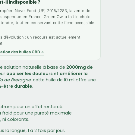
t-il indisponible ?
uropéen Novel Food (UE) 2015/2283, la vente de
suspendue en France. Green Owl a fait le choix
attendre, tout en conservant cette fiche accessible
s d’évolution : un recours est actuellement
t.
tation des huiles CBD
e solution naturelle à base de
2000mg de
our
apaiser les douleurs
et
améliorer la
io de Bretagne
, cette huile de 10 ml offre une
n-être durable
.
trum pour un effet renforcé.
à froid pour une pureté maximale.
, ni colorants.
 la langue, 1 à 2 fois par jour.