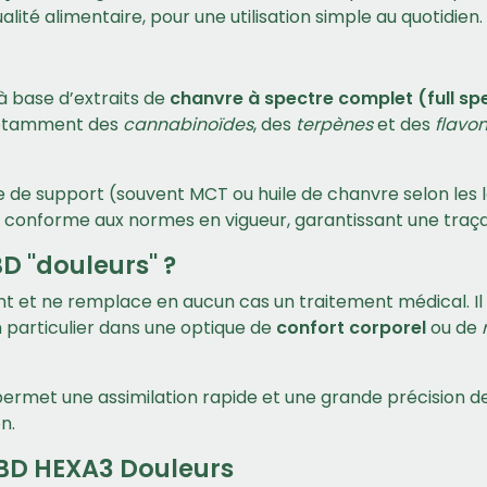
ité alimentaire, pour une utilisation simple au quotidien.
à base d’extraits de
chanvre à spectre complet (full s
 notamment des
cannabinoïdes
, des
terpènes
et des
flavo
de support (souvent MCT ou huile de chanvre selon les lot
 et conforme aux normes en vigueur, garantissant une traç
BD "douleurs" ?
t et ne remplace en aucun cas un traitement médical. Il
n particulier dans une optique de
confort corporel
ou de
permet une assimilation rapide et une grande précision de
n.
 CBD HEXA3 Douleurs