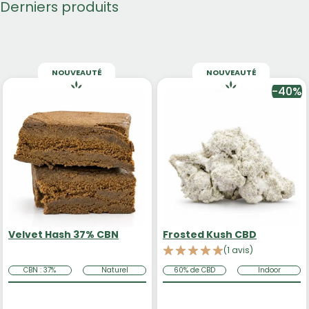
Derniers produits
NOUVEAUTÉ
NOUVEAUTÉ
-40%
Velvet Hash 37% CBN
Frosted Kush CBD
(1 avis)
CBN : 37%
Naturel
60% de CBD
Indoor