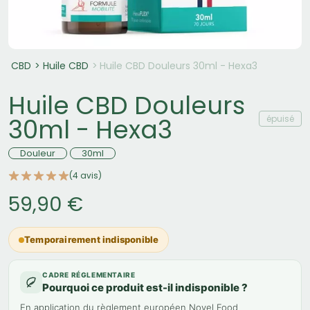
CBD
Huile CBD
Huile CBD Douleurs 30ml - Hexa3
Huile CBD Douleurs
épuisé
30ml - Hexa3
Douleur
30ml
(4 avis)
59,90 €
Temporairement indisponible
CADRE RÉGLEMENTAIRE
Pourquoi ce produit est-il indisponible ?
En application du règlement européen Novel Food