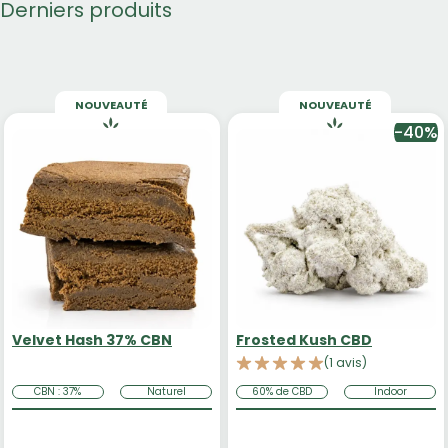
Derniers produits
NOUVEAUTÉ
NOUVEAUTÉ
-40%
Velvet Hash 37% CBN
Frosted Kush CBD
(1 avis)
CBN : 37%
Naturel
60% de CBD
Indoor