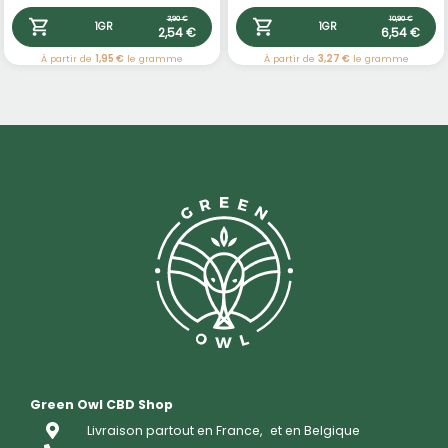
3,90 €
10,90 €
1GR
1GR
2,54 €
6,54 €
À partir de
1,95 €
le gramme
À partir de
3,27 €
le gramme
Green Owl CBD Shop
Livraison partout en France,
et en Belgique