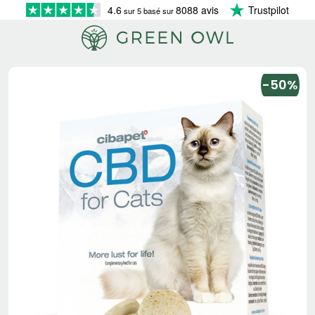
4.6
8088 avis
Trustpilot
sur 5 basé sur
-50%