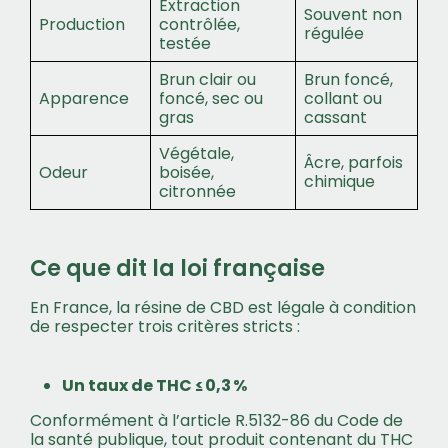
Extraction
Souvent non
Production
contrôlée,
régulée
testée
Brun clair ou
Brun foncé,
Apparence
foncé, sec ou
collant ou
gras
cassant
Végétale,
Âcre, parfois
Odeur
boisée,
chimique
citronnée
Ce que dit la loi française
En France, la résine de CBD est légale à condition
de respecter trois critères stricts :
Un taux de THC ≤ 0,3 %
Conformément à l’article R.5132-86 du Code de
la santé publique, tout produit contenant du THC