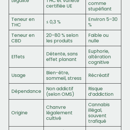
Légalité
THC et variété
comme
certifiée UE
stupéfiant
Teneur en
Environ 5–30
≤ 0,3 %
THC
%
Teneur en
20–80 % selon
Faible ou
CBD
les produits
nulle
Euphorie,
Détente, sans
Effets
altération
effet planant
cognitive
Bien-être,
Usage
Récréatif
sommeil, stress
Non addictif
Risque
Dépendance
(selon OMS)
d’addiction
Cannabis
Chanvre
illégal,
Origine
légalement
souvent
cultivé
trafiqué